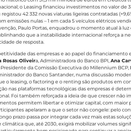
acional; o Leasing financiou investimentos no valor de 
 registou 42 332 novas viaturas ligeiras contratadas (+9,
 com emissões nulas – 1 em cada 5 veículos elétricos ven
enção, Paulo Portas, enquadrou o momento atual à luz d
ublinhando que a instabilidade internacional reforça a 
idade de resposta.
etitividade das empresas e ao papel do financiamento e
 Rosas Oliveir
a, Administradora do Banco BPI,
Ana Car
e-Presidente da Comissão Executiva do Millennium BCP,
ministrador do Banco Santander, numa discussão mode
ue o leasing, o factoring e o renting são produtos em co
ração nas plataformas tecnológicas das empresas é det
ional. Foi também reforçada a ideia de que crescer não
entos permitem libertar e otimizar capital, com maior p
articipantes apelaram a que o setor não congele: pelo co
e longo prazo passa por integrar cada vez mais estas sol
climática que, até 2030, exigirá mobilizar volumes signif
articularmente bem posicionado para continuar a apoiar