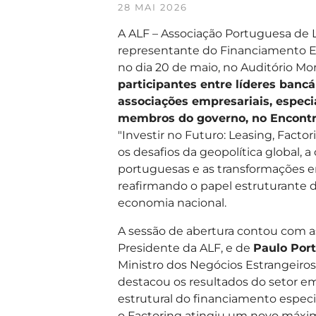
28 MAI 2026
A ALF – Associação Portuguesa de L
representante do Financiamento Es
no dia 20 de maio, no Auditório Mor
participantes entre líderes bancá
associações empresariais, especi
membros do governo, no Encontr
"Investir no Futuro: Leasing, Facto
os desafios da geopolítica global,
portuguesas e as transformações e
reafirmando o papel estruturante 
economia nacional.
A sessão de abertura contou com 
Presidente da ALF, e de
Paulo Por
Ministro dos Negócios Estrangeiros
destacou os resultados do setor e
estrutural do financiamento espec
o Factoring atingiu um novo máxim