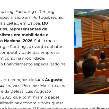
easing, Factoring e Renting,
pecializado em Portugal, reuniu
ais Leitão, em Lisboa,
130
rios, representantes de
alistas em mobilidade e
o Nacional 2026
. Sob o mote
ring e Renting", o evento debateu
 a competitividade das empresas
m curso na mobilidade,
do financiamento especializado na
as intervenções de
Luís Augusto
,
tas
, ex-Vice-Primeiro-Ministro e ex-
 e da Defesa. Luís Augusto
m 2025, que confirmam o papel
ializado na economia portuguesa:
o histórico com 51,5 mil milhões de euros em créditos 