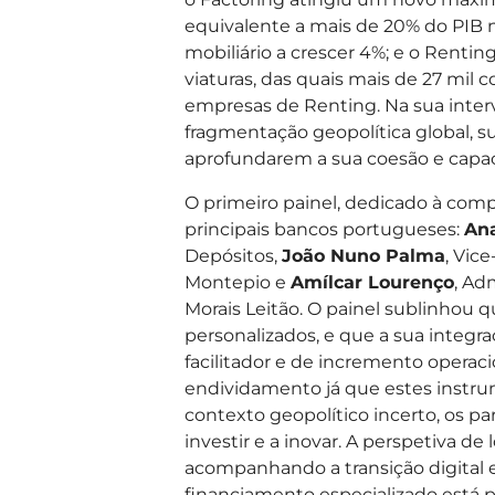
equivalente a mais de 20% do PIB n
mobiliário a crescer 4%; e o Renting
viaturas, das quais mais de 27 mil
empresas de Renting. Na sua interv
fragmentação geopolítica global, s
aprofundarem a sua coesão e capac
O primeiro painel, dedicado à comp
principais bancos portugueses:
Ana
Depósitos,
João Nuno Palma
, Vic
Montepio e
Amílcar Lourenço
, Ad
Morais Leitão. O painel sublinhou q
personalizados, e que a sua integ
facilitador e de incremento operac
endividamento já que estes instrum
contexto geopolítico incerto, os p
investir e a inovar. A perspetiva d
acompanhando a transição digital e 
financiamento especializado está p