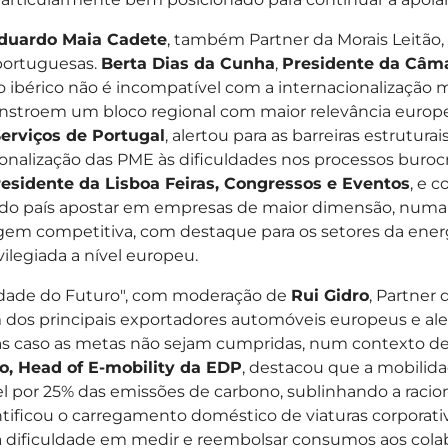
duardo Maia Cadete
, também Partner da Morais Leitão,
portuguesas.
Berta Dias da Cunha
,
Presidente da Câma
ibérico não é incompatível com a internacionalização
stroem um bloco regional com maior relevância europei
erviços de Portugal
, alertou para as barreiras estrutu
sionalização das PME às dificuldades nos processos bur
esidente da Lisboa Feiras, Congressos e Eventos
, e 
e do país apostar em empresas de maior dimensão, numa
gem competitiva, com destaque para os setores da energi
ilegiada a nível europeu.
lidade do Futuro", com moderação de
Rui Gidro
, Partner 
 dos principais exportadores automóveis europeus e ale
das caso as metas não sejam cumpridas, num contexto d
o, Head of E-mobility da EDP
, destacou que a mobilida
l por 25% das emissões de carbono, sublinhando a racion
dentificou o carregamento doméstico de viaturas corporat
la dificuldade em medir e reembolsar consumos aos cola