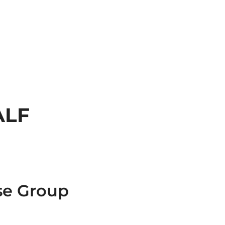
ALF
se Group