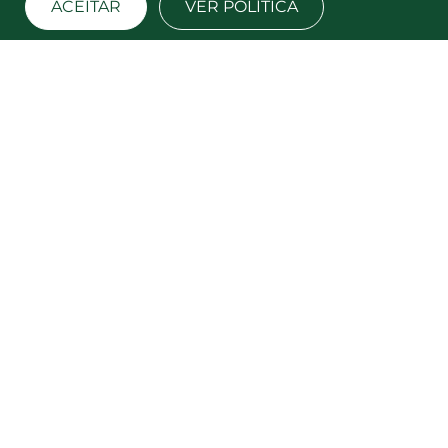
ACEITAR
VER POLÍTICA
ALF
Associação portuguesa na defesa e
representação dos legítimos interesses dos
seus associados
EM FOCO
ARQUIVO
FILTRAR