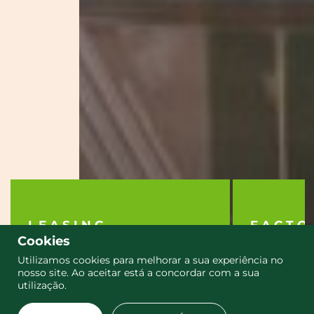
LEASING
FACTO
Cookies
Contrato para utilização temporária,
Cessão financ
Utilizamos cookies para melhorar a sua experiência no
mediante o pagamento de renda.
aquisição de 
nosso site. Ao aceitar está a concordar com a sua
utilização.
Saiba mais
Saiba mais