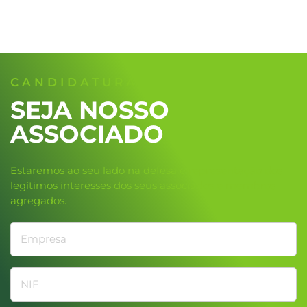
CANDIDATURA
SEJA NOSSO
ASSOCIADO
Estaremos ao seu lado na defesa e representação dos
legítimos interesses dos seus associados e membros
agregados.
Empresa
NIF